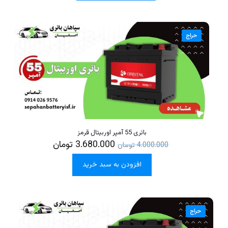
حراج
باتری 55 آمپر اوربیتال قرمز
3.680.000
تومان
4.000.000
تومان
افزودن به سبد خرید
حراج