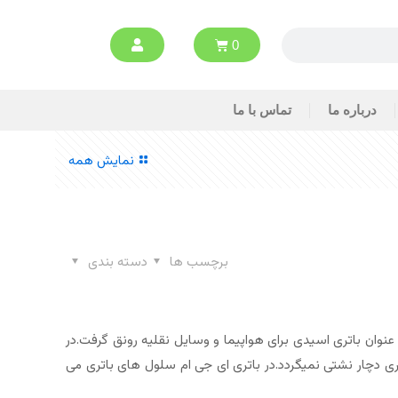
0
درباره ما
تماس با ما
نمایش همه
برچسب ها
دسته بندی
تری AGM در بین افراد محبوبیت زیادی پیدا کرده بطوری که صنعت باتری بدون آن ناقص است . تکنولوژی این باتری از سال 1980 به عنوان باتری اسیدی برای هواپیما و وسایل نقلیه رونق گرفت.در
ی دچار نشتی نمیگردد.در باتری ای جی ام سلول های باتری می