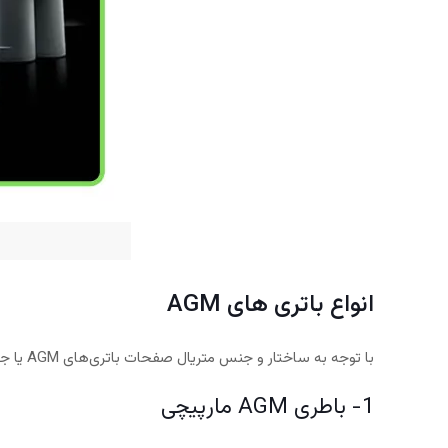
انواع باتری های AGM
با توجه به ساختار و جنس متریال صفحات باتری‌های AGM یا جداکننده‌ی جذبی (Absorbed Glass Mat)، در دونوع موجود است که در زیر به آن اشاره میکنیم :
1- باطری AGM مارپیچی