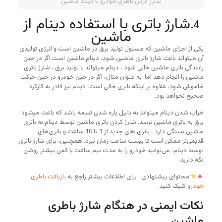
شارژ کردن باطری خودرو با دینام ماشین
شارژ باتری با استفاده دینام از
4.
ماشین
یکی از اجزای ماشین که مسئول تولید برق در ماشین است و انرژی تولیدی
آن میتواند باعث شارژ باتری ماشین شود، دینام ماشین است.اگر در حین
رانندگی باتری ماشین خالی شود ، دینام میتواند با تولید برق ، شارژ باتری
ماشین را انجام دهد اما به عنوان مثال، اگر در حین خودرو در حین حرکت
خاموش شود، علاوه بر اینکه باتری خالی است، دینام نیز قادر به کارکرد
صحیح نخواهد بود.
خراب شدن دینام میتواند به دلیل پاره شدن تسمه باشد که باعث میشود
برق به باتری ماشین نرسد. شارژ کردن باتری ماشین توسط دینام به باتری
ماشین بستگی دارد ، باتری های جدید از 1 تا 10 ساعت و باتری‌های
قدیمی‌تر ممکن است تا بیست ساعت زمان ببرد. همچنین، برای شارژ باتری
توسط دینام، می‌توانید خودرو را به مدت نیم ساعت یا کمی بیشتر روشن
نگه دارید.
محتوای پیشنهادی : برای اطلاعات بیشتر راجع به
بازیافت باطری
خودرو
کلیک کنید.
نکات ایمنی در هنگام شارژ باطری
ماشین