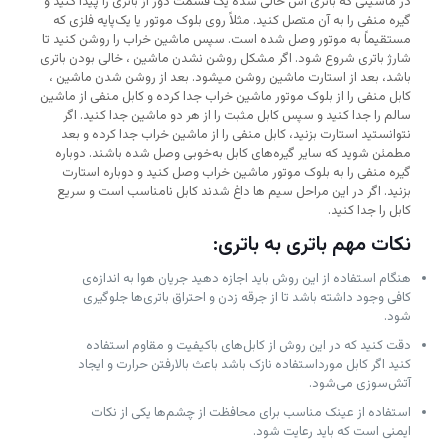
در ماشینی که باتری اش خالی شده یک قسمت دور از باتری را پیدا کنید و
گیره منفی را به آن متصل کنید. مثلاً روی بلوک موتور یا یک‌پایه فلزی که
مستقیماً به موتور وصل شده است. سپس ماشین خراب را روشن کنید تا
شارژ باتری شروع شود. اگر مشکل روشن نشدن ماشین ، خالی بودن باتری
باشد، بعد از استارت ماشین روشن میشود. بعد از روشن شدن ماشین ،
کابل منفی را از بلوک موتور ماشین خراب جدا کرده و کابل منفی از ماشین
سالم را جدا کنید و سپس کابل مثبت را از هر دو ماشین جدا کنید. اگر
نتوانستید استارت بزنید، کابل منفی را از ماشین خراب جدا کرده و بعد
مطمئن شوید که سایر گیره‌های کابل به‌خوبی وصل شده باشند. دوباره
گیره منفی را به بلوک موتور ماشین خراب وصل کنید و دوباره استارت
بزنید. اگر در این مراحل سیم ها داغ شدند کابل نامناسب است و سریع
کابل را جدا کنید.
نکات مهم باتری به باتری:
هنگام استفاده از این روش باید اجازه دهید جریان هوا به اندازه‌ی
کافی وجود داشته باشد تا از جرقه زدن و احتراق باتری‌ها جلوگیری
شود.
دقت کنید که در این روش از کابل‌های باکیفیت و مقاوم استفاده
کنید اگر کابل مورداستفاده نازک باشد باعث بالارفتن حرارت و ایجاد
آتش‌سوزی می‌شود.
استفاده از عینک مناسب برای محافظت از چشم‌ها یکی از نکات
ایمنی است که باید رعایت شود.