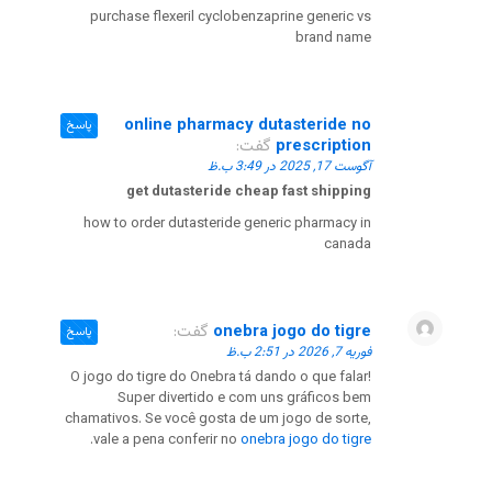
purchase flexeril cyclobenzaprine generic vs
brand name
online pharmacy dutasteride no
پاسخ
prescription
گفت:
آگوست 17, 2025 در 3:49 ب.ظ
get dutasteride cheap fast shipping
how to order dutasteride generic pharmacy in
canada
onebra jogo do tigre
گفت:
پاسخ
فوریه 7, 2026 در 2:51 ب.ظ
O jogo do tigre do Onebra tá dando o que falar!
Super divertido e com uns gráficos bem
chamativos. Se você gosta de um jogo de sorte,
.
vale a pena conferir no
onebra jogo do tigre