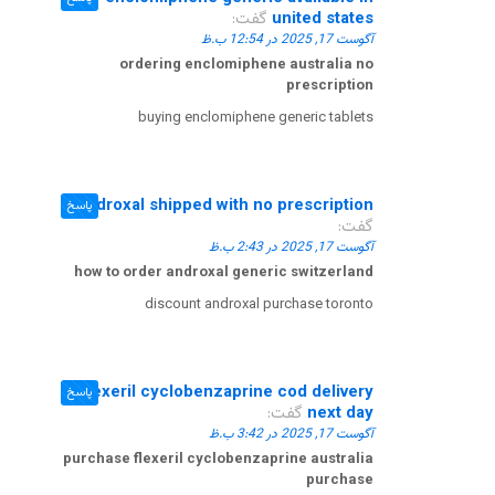
united states
گفت:
آگوست 17, 2025 در 12:54 ب.ظ
ordering enclomiphene australia no
prescription
buying enclomiphene generic tablets
androxal shipped with no prescription
پاسخ
گفت:
آگوست 17, 2025 در 2:43 ب.ظ
how to order androxal generic switzerland
discount androxal purchase toronto
flexeril cyclobenzaprine cod delivery
پاسخ
next day
گفت:
آگوست 17, 2025 در 3:42 ب.ظ
purchase flexeril cyclobenzaprine australia
purchase