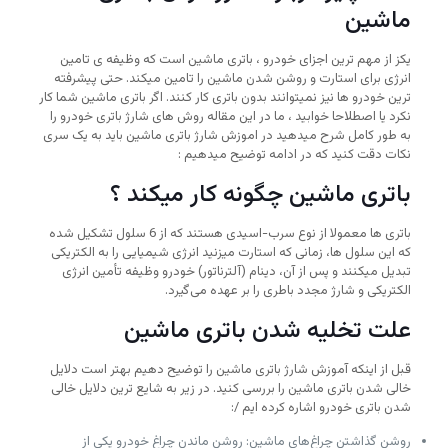
ماشین
یکز از مهم ترین اجزای خودرو ، باتری ماشین است که وظیفه ی تامین
انرژی برای استارت و روشن شدن ماشین را تامین میکند. حتی پیشرفته
ترین خودرو ها نیز نمیتوانند بدون باتری کار کنند. اگر باتری ماشین شما کار
نکرد یا اصطلاحا خوابید ، ما در این مقاله روش های شارژ باتری خودرو را
به طور کامل شرح میدهید در اموزش شارژ باتری ماشین باید به یک سری
نکات دقت کنید که در ادامه توضیح میدهیم :
باتری ماشین چگونه کار میکند ؟
باتری ها معمولا از نوع سرب-اسیدی هستند که از 6 سلول تشکیل شده
که این سلول ها، زمانی که استارت میزنید انرژی شیمیایی را به الکتریکی
تبدیل میکنند و پس از آن، دینام (آلترناتور) خودرو وظیفه تأمین انرژی
الکتریکی و شارژ مجدد باطری را بر عهده می‌گیرد.
علت تخلیه شدن باتری ماشین
قبل از اینکه آموزش شارژ باتری ماشین را توضیح دهیم بهتر است دلایل
خالی شدن باتری ماشین را بررسی کنید. در زیر به شایع ترین دلایل خالی
شدن باتری خودرو اشاره کرده ایم /:
روشن گذاشتن چراغ‌های ماشین: روشن ماندن چراغ خودرو یکی از