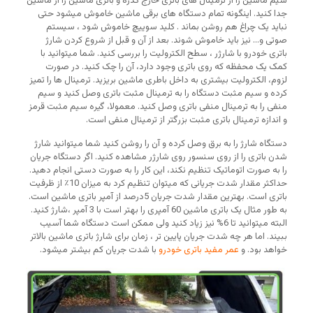
سیم ماشین را از ترمینال های باتری خارج کدره و باتری ماشین را از ماشین
جدا کنید. اینگونه تمام دستگاه های برقی ماشین خاموش میشود حتی
نباید یک چراغ هم روشن بماند . کلید سوییچ خاموش شود ، سیستم
صوتی و… نیز باید خاموش شوند. بعد از آن و قبل از شروع کردن شارژ
باتری خودرو با شارژر ، سطح الکترولیت را بررسی کنید. شما میتوانید با
کمک یک محفظه که روی باتری وجود دارد، آن را چک کنید. در صورت
لزوم، الکترولیت بیشتری به داخل باطری ماشین بریزید. ترمینال ها را تمیز
کرده و سیم مثبت دستگاه را به ترمینال مثبت باتری وصل کنید و سیم
منفی را به ترمینال منفی باتری وصل کنید. معمولا، گیره سیم مثبت قرمز
و اندازه ترمینال باتری مثبت بزرگتر از ترمینال منفی است.
دستگاه شارژ را به برق وصل کرده و آن را روشن کنید شما میتوانید شارژ
شدن باتری را از روی سنسور روی شارژر مشاهده کنید. اگر دستگاه جریان
را به صورت اتوماتیک تنظیم نکند، این کار را به صورت دستی انجام دهید.
حداکثر مقدار شدت جریانی که میتوان تنظیم کرد به میزان 10٪ از ظرفیت
باتری است. بهترین مقدار شدت جریان 5درصد از آمپر باتری ماشین است.
به طور مثال یک باتری ماشین 60 آمپری را بهتر است با 3 آمپر ،شارژ کنید.
البته میتوانید تا 6% نیز زیاد کنید ولی ممکن است دستگاه شما آسیب
ببیند. اما هر چه شدت جریان پایین تر ، زمان برای شارژ باتری ماشین بالاتر
خواهد بود. و
عمر مفید باتری خودرو
با شدت جریان کم بیشتر میشود.