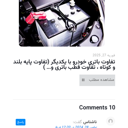
فوریه 27, 2025
تفاوت باتری خودرو با یکدیگر (تفاوت پایه بلند
و کوتاه ، تفاوت قطب باتری و… )
مشاهده مطلب
10 Comments
ناشناس
گفت:
پاسخ
نوامبر 28, 2024 در 12:20 ق.ظ