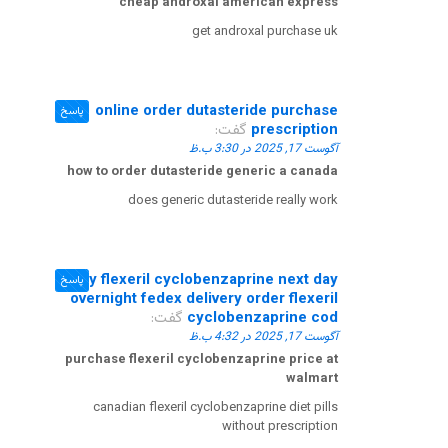
cheap androxal american express
get androxal purchase uk
online order dutasteride purchase
پاسخ
prescription
گفت:
آگوست 17, 2025 در 3:30 ب.ظ
how to order dutasteride generic a canada
does generic dutasteride really work
Buy flexeril cyclobenzaprine next day
پاسخ
overnight fedex delivery order flexeril
cyclobenzaprine cod
گفت:
آگوست 17, 2025 در 4:32 ب.ظ
purchase flexeril cyclobenzaprine price at
walmart
canadian flexeril cyclobenzaprine diet pills
without prescription